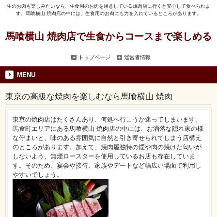
生のお肉も楽しみたいなら、生食用のお肉を用意している焼肉店に行くと安心して食べられま
す。馬喰横山 焼肉店の中には、生食用のお肉にも力を入れているところがあります。
馬喰横山 焼肉店で生食からコースまで楽しめる
トップページ
運営者情報
MENU
東京の高級な焼肉を楽しむなら馬喰横山 焼肉
東京の焼肉店はたくさんあり、何処へ行こうか迷ってしまいます。
馬食町エリアにある馬喰横山 焼肉店の中には、お洒落な隠れ家の様
な佇まいと、味のある雰囲気に自然と引き寄せられてしまう店構え
のところがあります。加えて、焼肉屋独特の煙や肉の焼けた匂いが
しないよう、無煙ロースターを使用しているお店も存在していま
す。そのため、宴会や接待、家族やデートなど幅広い場面で利用し
やすいでしょう。